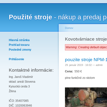
Použité stroje
- nákup a predaj p
Domov
Kovotvárniace stroje
Hlavná stránka
Prehľad tovaru
Warning
:
Creating default objec
Posledné zmeny
pouzite stroje NPM-1
Prihlásenie
29. január 2019 - 16:02 — admin
Kontaktné informácie:
Cena:
550 €
Ing. Jaroš Vladimír
plne funkčné zo stolom
sklad: areál Slovena
Kysucká cesta 3
Žilina
IČO: 35407085
DIČ: 1020063946