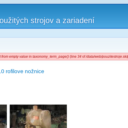
oužitých strojov a zariadení
t from empty value
in
taxonomy_term_page()
(line
34
of
/data/web/pouzitestroje.s
0 rofilove nožnice