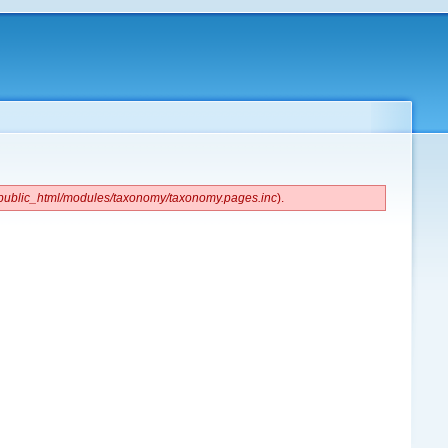
k/public_html/modules/taxonomy/taxonomy.pages.inc
).